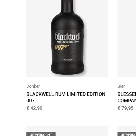
Donker
Bier
BLACKWELL RUM LIMITED EDITION
BLESSE
007
COMPA
€
42,99
€
79,95
UITVERKOCHT
UITVERK