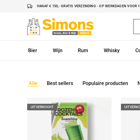
VANAF € 150,- GRATIS VERZENDING - OP WERKDAGEN VOOR 16
Simonsdrank.nl
Drank,
Bier
&
Wijn
Bier
Wijn
Rum
Whisky
C
Alle
Best sellers
Populaire producten
UITVERKOCHT
UITVERK