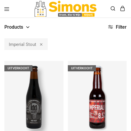
Simonsdrank.nl
Drank,
Bier
Products
Filter
&
Wijn
Imperial Stout
UITVERKOCHT
UITVERKOCHT