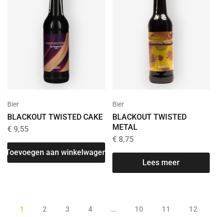
Bier
Bier
BLACKOUT TWISTED CAKE
BLACKOUT TWISTED
METAL
€
9,55
€
8,75
Toevoegen aan winkelwagen
Lees meer
1
2
3
4
…
10
11
12