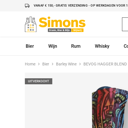
VANAF € 150,- GRATIS VERZENDING - OP WERKDAGEN VOOR 16
Simonsdrank.nl
Drank,
Bier
&
Wijn
Bier
Wijn
Rum
Whisky
C
Home
Bier
Barley Wine
BEVOG HAGGER BLEND 
UITVERKOCHT