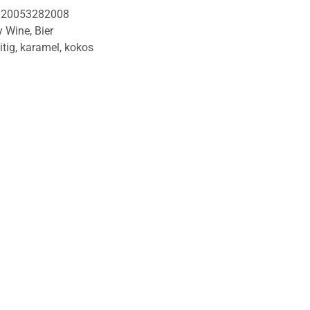
120053282008
y Wine
,
Bier
itig
,
karamel
,
kokos