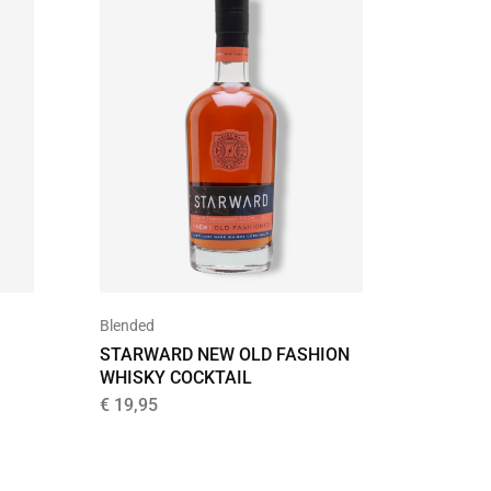
UITVER
Blended
Tenness
STARWARD NEW OLD FASHION
JACK D
WHISKY COCKTAIL
DISTILL
€
19,95
€
37,30