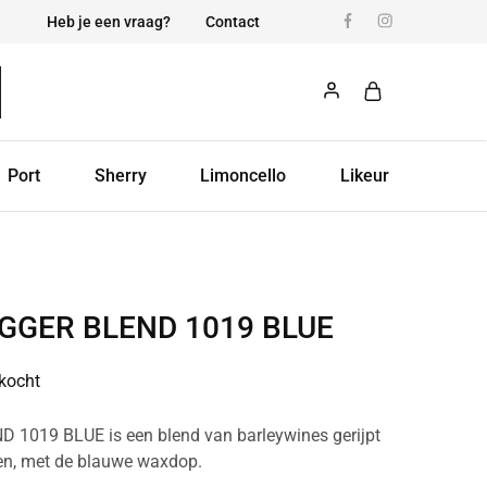
Heb je een vraag?
Contact
Port
Sherry
Limoncello
Likeur
GGER BLEND 1019 BLUE
rkocht
 1019 BLUE is een blend van barleywines gerijpt
en, met de blauwe waxdop.