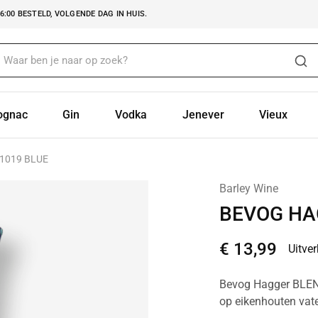
:00 BESTELD, VOLGENDE DAG IN HUIS.
ognac
Gin
Vodka
Jenever
Vieux
1019 BLUE
Barley Wine
BEVOG HA
€
13,99
Uitve
Bevog Hagger BLEND
op eikenhouten vat