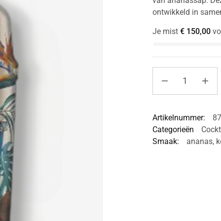
van ananassap. Deze
ontwikkeld in same
Je mist
€
150,00
vo
Artikelnummer:
8
Categorieën
Cockt
Smaak:
ananas
,
k