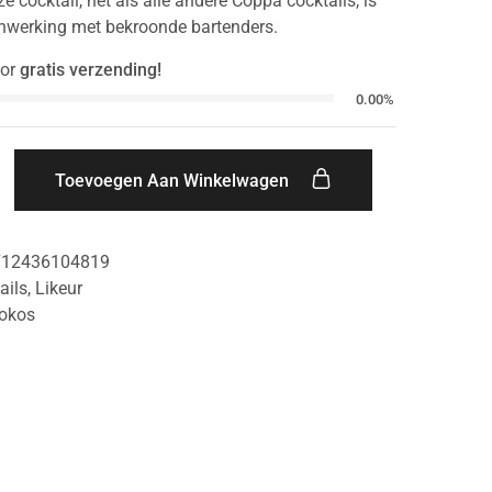
 cocktail, net als alle andere Coppa cocktails, is
nwerking met bekroonde bartenders.
or
gratis verzending!
0.00%
Toevoegen Aan Winkelwagen
712436104819
ails
,
Likeur
okos