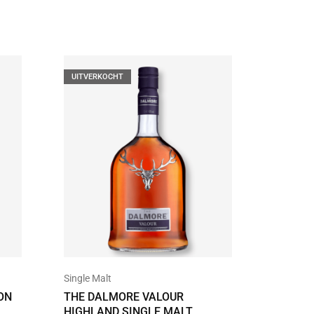
UITVERKOCHT
Single Malt
Single Ma
ON
THE DALMORE VALOUR
CRAIGE
HIGHLAND SINGLE MALT
SPEYSI