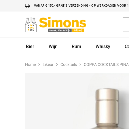
VANAF € 150,- GRATIS VERZENDING - OP WERKDAGEN VOOR 16
Simonsdrank.nl
Drank,
Bier
&
Wijn
Bier
Wijn
Rum
Whisky
C
Home
Likeur
Cocktails
COPPA COCKTAILS PIN