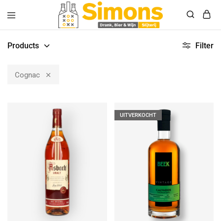
Simonsdrank.nl
Drank,
Bier
Products
Filter
&
Wijn
Cognac
UITVERKOCHT