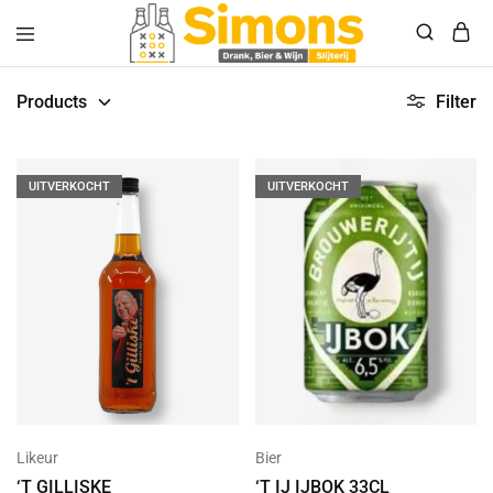
Simonsdrank.nl
Drank,
Bier
Products
Filter
&
Wijn
UITVERKOCHT
UITVERKOCHT
Likeur
Bier
‘T GILLISKE
‘T IJ IJBOK 33CL