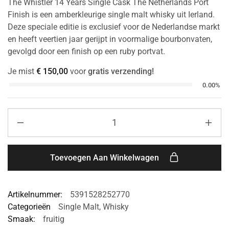
The Whistler 14 Years Single Cask The Netherlands Port
Finish is een amberkleurige single malt whisky uit Ierland.
Deze speciale editie is exclusief voor de Nederlandse markt
en heeft veertien jaar gerijpt in voormalige bourbonvaten,
gevolgd door een finish op een ruby portvat.
Je mist
€
150,00
voor
gratis verzending!
0.00%
Toevoegen Aan Winkelwagen
Artikelnummer:
5391528252770
Categorieën
Single Malt
,
Whisky
Smaak:
fruitig