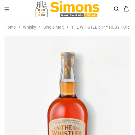
Simonsdrank.nl
Drank,
Bier
Home
Whisky
Single Malt
THE WHISTLER 14Y RUBY PORT 
&
Wijn