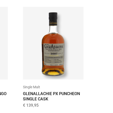
Single Malt
Cocktails
NGO
GLENALLACHIE PX PUNCHEON
LAVISH
SINGLE CASK
€
4,00
€
139,95