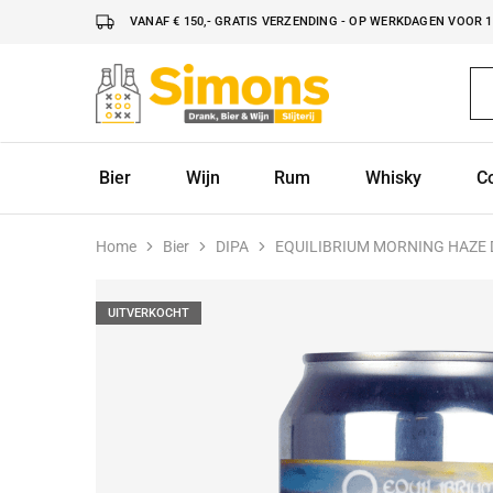
VANAF € 150,- GRATIS VERZENDING - OP WERKDAGEN VOOR 16
Simonsdrank.nl
Drank,
Bier
&
Wijn
Bier
Wijn
Rum
Whisky
C
Home
Bier
DIPA
EQUILIBRIUM MORNING HAZE D
UITVERKOCHT