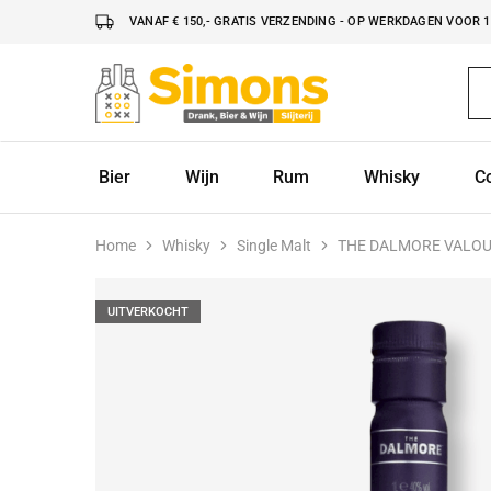
VANAF € 150,- GRATIS VERZENDING - OP WERKDAGEN VOOR 16
Simonsdrank.nl
Drank,
Bier
&
Wijn
Bier
Wijn
Rum
Whisky
C
Home
Whisky
Single Malt
THE DALMORE VALOU
UITVERKOCHT