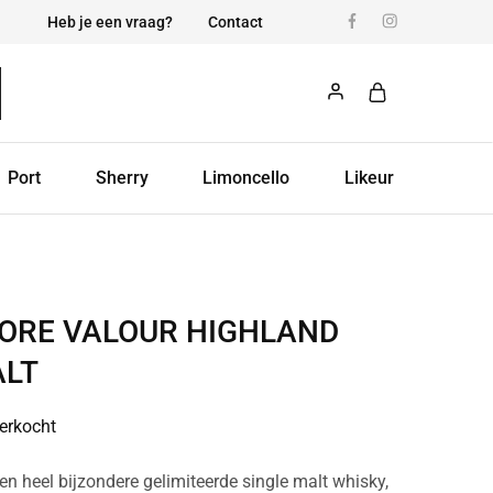
Heb je een vraag?
Contact
Port
Sherry
Limoncello
Likeur
ORE VALOUR HIGHLAND
ALT
verkocht
en heel bijzondere gelimiteerde single malt whisky,