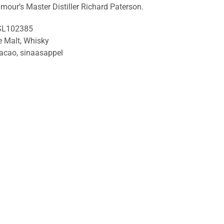
mour’s Master Distiller Richard Paterson.
SL102385
e Malt
,
Whisky
acao
,
sinaasappel