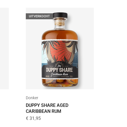
UITVERKOCHT
Donker
Goud
DUPPY SHARE AGED
BEEK R
CARIBBEAN RUM
€
33,95
€
31,95