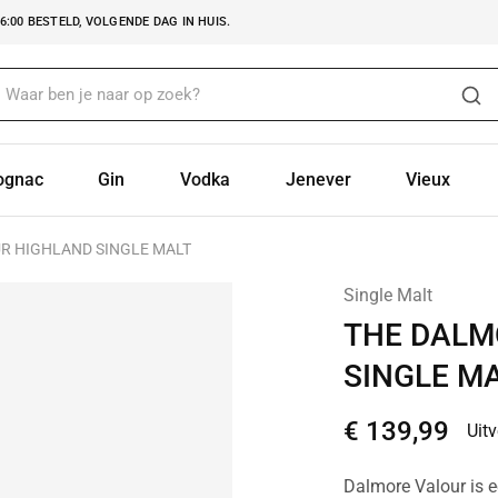
:00 BESTELD, VOLGENDE DAG IN HUIS.
ognac
Gin
Vodka
Jenever
Vieux
R HIGHLAND SINGLE MALT
Single Malt
THE DALM
SINGLE M
€
139,99
Uit
Dalmore Valour is e