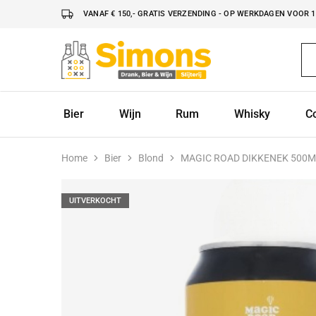
VANAF € 150,- GRATIS VERZENDING - OP WERKDAGEN VOOR 16
Simonsdrank.nl
Drank,
Bier
&
Wijn
Bier
Wijn
Rum
Whisky
C
Home
Bier
Blond
MAGIC ROAD DIKKENEK 500M
UITVERKOCHT