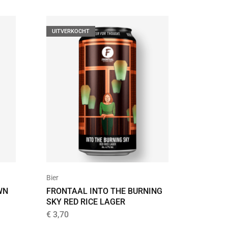
UITVERKOCHT
UITVER
Bier
Ale
WN
FRONTAAL INTO THE BURNING
BLIKSE
SKY RED RICE LAGER
ALE
€
3,70
€
3,25