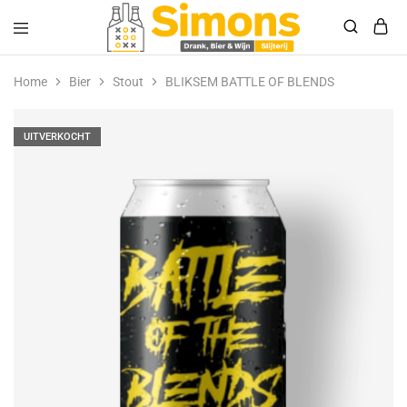
Simonsdrank.nl
Drank,
Bier
Home
Bier
Stout
BLIKSEM BATTLE OF BLENDS
&
Wijn
UITVERKOCHT