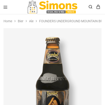
Simonsdrank.nl
Drank,
Bier
Home
Bier
Ale
FOUNDERS UNDERGROUND MOUNTAIN BR
&
Wijn