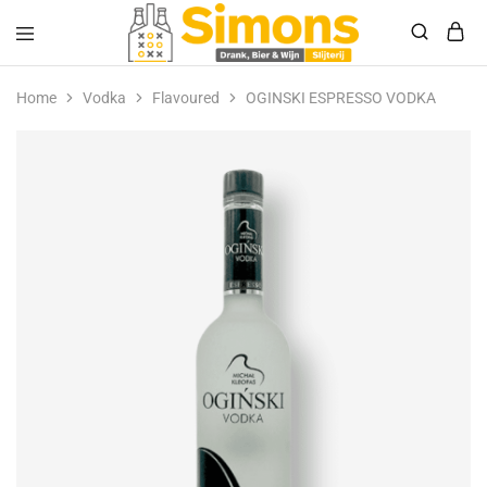
Simonsdrank.nl
Drank,
Bier
Home
Vodka
Flavoured
OGINSKI ESPRESSO VODKA
&
Wijn