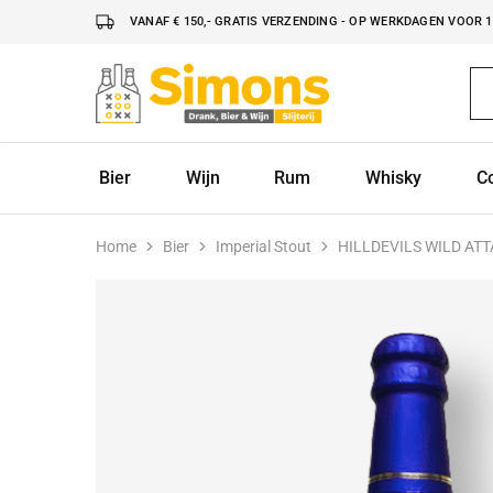
VANAF € 150,- GRATIS VERZENDING - OP WERKDAGEN VOOR 16
Simonsdrank.nl
Drank,
Bier
&
Wijn
Bier
Wijn
Rum
Whisky
C
Home
Bier
Imperial Stout
HILLDEVILS WILD ATT