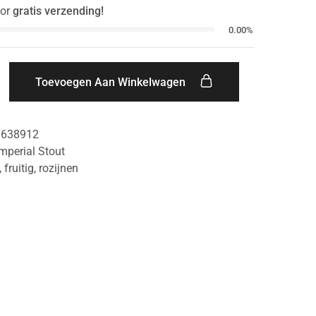
or
gratis verzending!
0.00%
Toevoegen Aan Winkelwagen
1638912
mperial Stout
,
fruitig
,
rozijnen