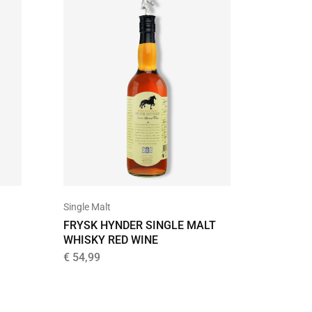
Single Malt
Single Ma
FRYSK HYNDER SINGLE MALT
M&H E
WHISKY RED WINE
SINGLE
€
54,99
€
74,99