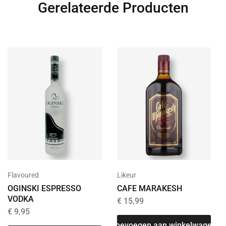
Gerelateerde Producten
Flavoured
Likeur
OGINSKI ESPRESSO
CAFE MARAKESH
VODKA
€
15,99
€
9,95
Toevoegen aan winkelwagen
T