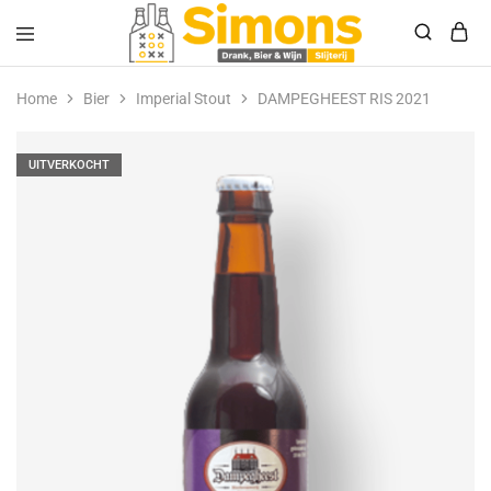
Simonsdrank.nl
Drank,
Bier
Home
Bier
Imperial Stout
DAMPEGHEEST RIS 2021
&
Wijn
UITVERKOCHT