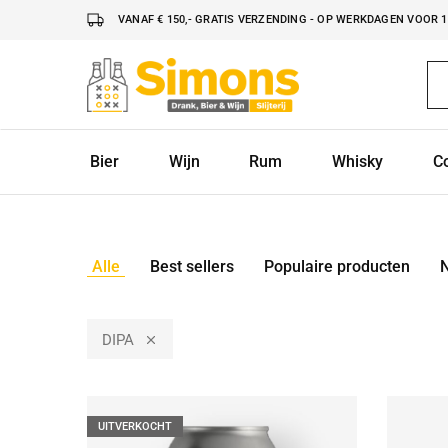
VANAF € 150,- GRATIS VERZENDING - OP WERKDAGEN VOOR 16
Simonsdrank.nl
Drank,
Bier
&
Wijn
Bier
Wijn
Rum
Whisky
C
Alle
Best sellers
Populaire producten
DIPA
UITVERKOCHT