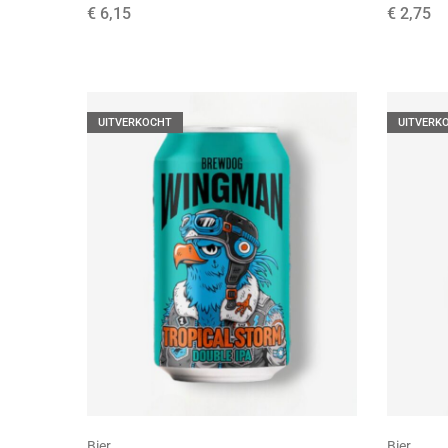
€
6,15
€
2,75
UITVERKOCHT
UITVERK
Bier
Bier