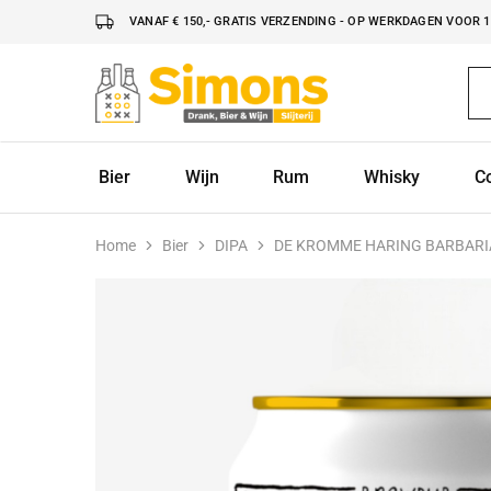
VANAF € 150,- GRATIS VERZENDING - OP WERKDAGEN VOOR 16
Simonsdrank.nl
Drank,
Bier
&
Wijn
Bier
Wijn
Rum
Whisky
C
Home
Bier
DIPA
DE KROMME HARING BARBARIA