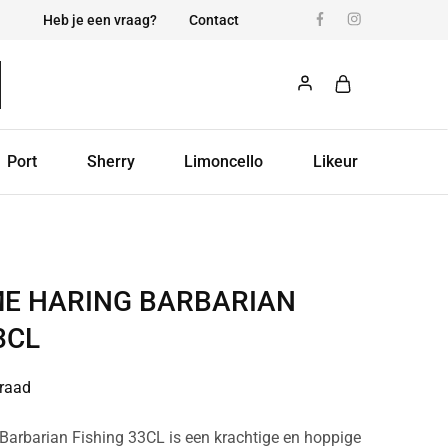
Heb je een vraag?
Contact
Port
Sherry
Limoncello
Likeur
E HARING BARBARIAN
3CL
raad
arbarian Fishing 33CL is een krachtige en hoppige