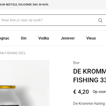
:00 BESTELD, VOLGENDE DAG IN HUIS.
ognac
Gin
Vodka
Jenever
Vieux
N FISHING 33CL
Bier
DE KROMM
FISHING 3
€
4,20
Op voor
De Kromme Haring B