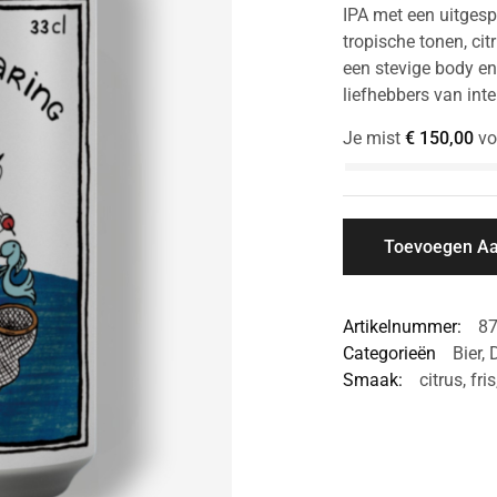
IPA met een uitgespro
tropische tonen, ci
een stevige body en
liefhebbers van int
Je mist
€
150,00
vo
Toevoegen A
Artikelnummer:
8
Categorieën
Bier
,
Smaak:
citrus
,
fris