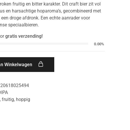
ken fruitig en bitter karakter. Dit craft bier zit vol
trus en harsachtige hoparoma’s, gecombineerd met
 een droge afdronk. Een echte aanrader voor
ense speciaalbieren.
or
gratis verzending!
0.00%
an Winkelwagen
720618025494
DIPA
,
fruitig
,
hoppig