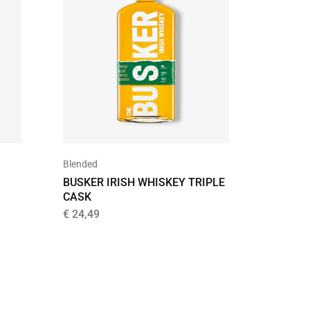
Blended
Bourbon
BUSKER IRISH WHISKEY TRIPLE
JIM BE
CASK
€
19,99
€
24,49