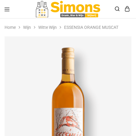
Simonsdrank.nl
Drank,
Bier
Home
Wijn
Witte Wijn
ESSENSIA ORANGE MUSCAT
&
Wijn