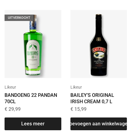
UITVERKOCHT
Likeur
Likeur
BANDOENG 22 PANDAN
BAILEY’S ORIGINAL
70CL
IRISH CREAM 0,7 L
€
29,99
€
15,99
Lees meer
Toevoegen aan winkelwagen
T