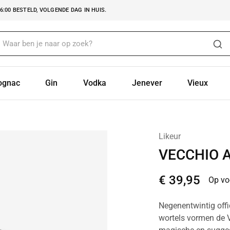
:00 BESTELD, VOLGENDE DAG IN HUIS.
ognac
Gin
Vodka
Jenever
Vieux
Likeur
VECCHIO 
€
39,95
Op vo
Negenentwintig offi
wortels vormen de V