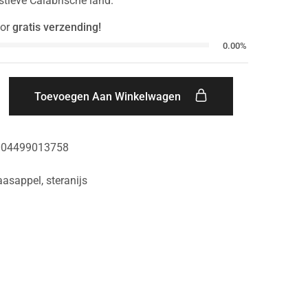
tieve Calabrische land.
or
gratis verzending!
0.00%
Toevoegen Aan Winkelwagen
004499013758
aasappel
,
steranijs