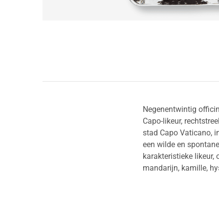
Negenentwintig offici
Capo-likeur, rechtstre
stad Capo Vaticano, in
een wilde en spontane 
karakteristieke likeur
mandarijn, kamille, hy