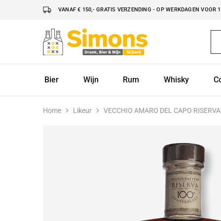
VANAF € 150,- GRATIS VERZENDING - OP WERKDAGEN VOOR 16
Simonsdrank.nl
Drank,
Bier
&
Wijn
Bier
Wijn
Rum
Whisky
C
Home
Likeur
VECCHIO AMARO DEL CAPO RISERVA