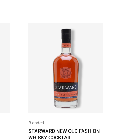
Blended
Likeur
STARWARD NEW OLD FASHION
ARANCE
WHISKY COCKTAIL
€
29,99