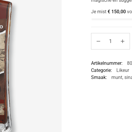
magische en sugges
Je mist
€
150,00
vo
Artikelnummer:
8
Categorie:
Likeur
Smaak:
munt
,
sin