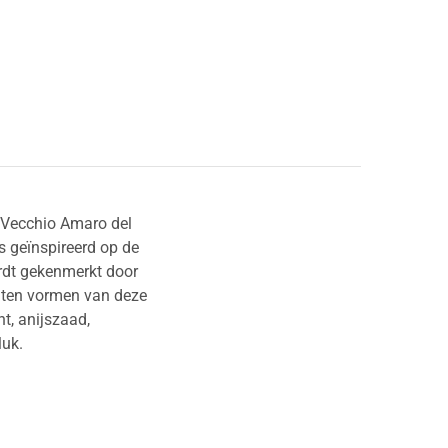
e Vecchio Amaro del
s geïnspireerd op de
ordt gekenmerkt door
ënten vormen van deze
t, anijszaad,
luk.