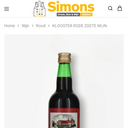
Simonsdrank.nl
Drank,
Bier
Home
Wijn
Rood
KLOOSTER RODE ZOETE WIJN
&
Wijn