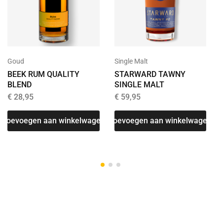
Goud
Single Malt
BEEK RUM QUALITY
STARWARD TAWNY
BLEND
SINGLE MALT
€
28,95
€
59,95
Toevoegen aan winkelwagen
Toevoegen aan winkelwagen
T