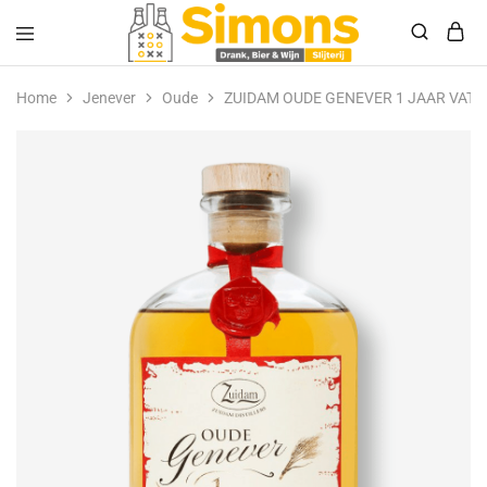
Simonsdrank.nl
Drank,
Bier
Home
Jenever
Oude
ZUIDAM OUDE GENEVER 1 JAAR VAT G
&
Wijn