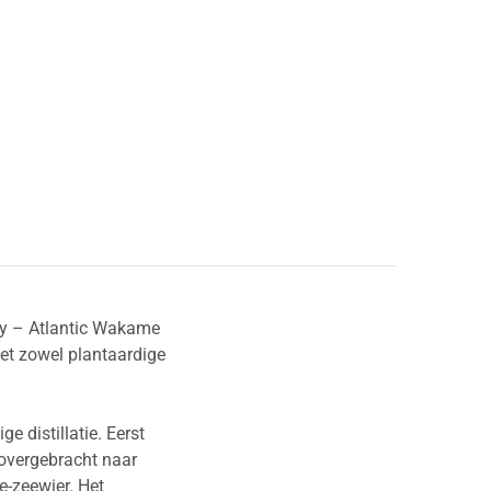
key – Atlantic Wakame
et zowel plantaardige
 distillatie. Eerst
 overgebracht naar
-zeewier. Het