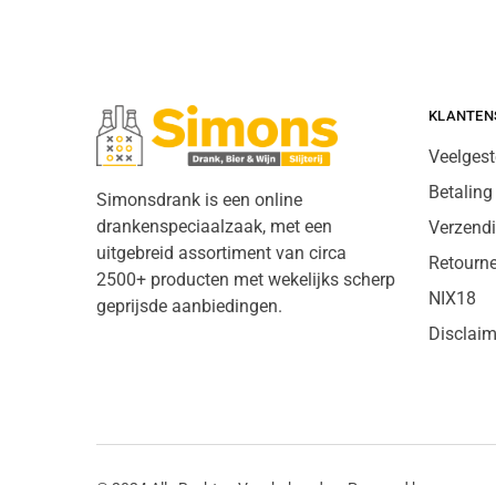
KLANTEN
Veelgest
Betaling
Simonsdrank is een online
drankenspeciaalzaak, met een
Verzend
uitgebreid assortiment van circa
Retourn
2500+ producten met wekelijks scherp
NIX18
geprijsde aanbiedingen.
Disclaim
© 2024 Alle Rechten Voorbehouden. Powered by