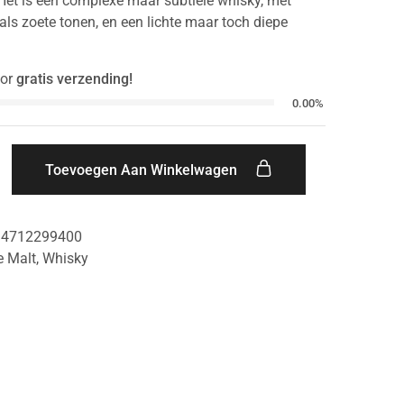
 Het is een complexe maar subtiele whisky, met
als zoete tonen, en een lichte maar toch diepe
or
gratis verzending!
0.00%
Toevoegen Aan Winkelwagen
94712299400
e Malt
,
Whisky