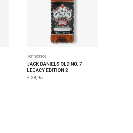
Tennessee
Single Ma
JACK DANIELS OLD NO. 7
THE WH
LEGACY EDITION 2
SINGLE
€
38,95
€
43,95