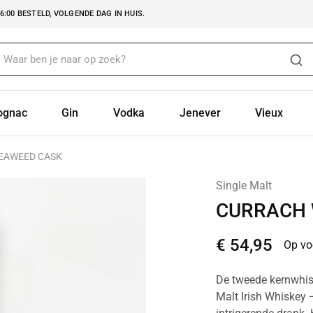
:00 BESTELD, VOLGENDE DAG IN HUIS.
ognac
Gin
Vodka
Jenever
Vieux
EAWEED CASK
Single Malt
CURRACH 
€
54,95
Op vo
De tweede kernwhisk
Malt Irish Whiskey