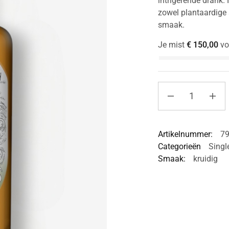
intrigerende drank.
zowel plantaardige 
smaak.
Je mist
€
150,00
vo
Artikelnummer:
7
Categorieën
Singl
Smaak:
kruidig