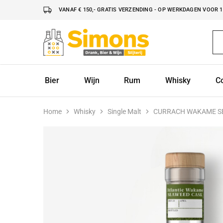
VANAF € 150,- GRATIS VERZENDING - OP WERKDAGEN VOOR 16
Simonsdrank.nl
Drank,
Bier
&
Wijn
Bier
Wijn
Rum
Whisky
C
Home
Whisky
Single Malt
CURRACH WAKAME S