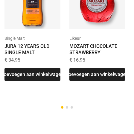
Single Malt
Likeur
JURA 12 YEARS OLD
MOZART CHOCOLATE
SINGLE MALT
STRAWBERRY
€
34,95
€
16,95
T
Toevoegen aan winkelwagen
Toevoegen aan winkelwagen