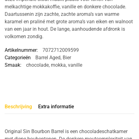
melkachtige mokkakoffie, vanille en donkere chocolade.
Daartussenin zijn zachte, zachte aroma’s van warme
karamel en praliné met grote aroma’s van eiken en walnoot
van een jaar in hout. De lange, aanhoudende afdronk is
volkomen zondig.
Artikelnummer:
7072712009599
Categorieën
Barrel Aged
,
Bier
Smaak:
chocolade
,
mokka
,
vanille
Beschrijving
Extra informatie
Original Sin Bourbon Barrel is een chocoladeschatkamer
met diepe boubontonen. De donkere moutcomplexiteit van