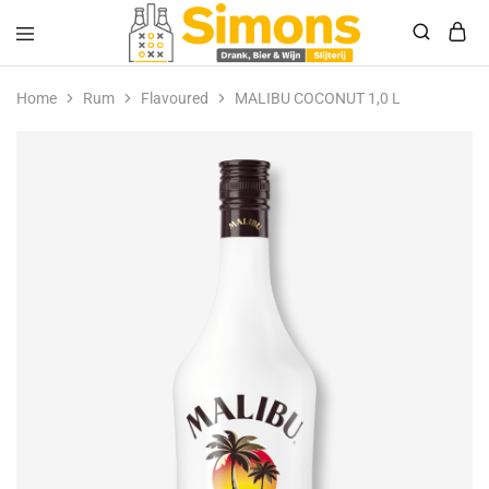
Simonsdrank.nl
Drank,
Bier
Home
Rum
Flavoured
MALIBU COCONUT 1,0 L
&
Wijn