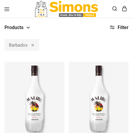
Simonsdrank.nl
Drank,
Bier
Products
Filter
&
Wijn
Barbados