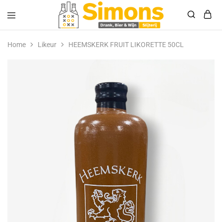
Simonsdrank.nl
Drank,
Bier
Home
Likeur
HEEMSKERK FRUIT LIKORETTE 50CL
&
Wijn