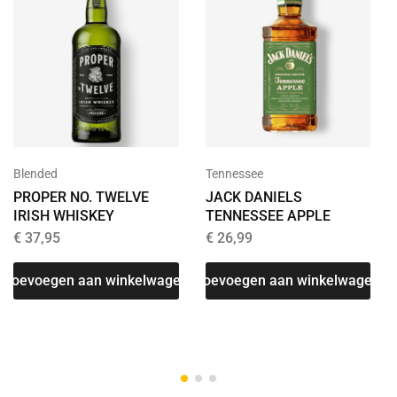
Tennessee
Blended
JACK DANIELS
PROPER NO. TWELVE
TENNESSEE APPLE
IRISH WHISKEY
€
26,99
€
37,95
Toevoegen aan winkelwagen
T
Toevoegen aan winkelwagen