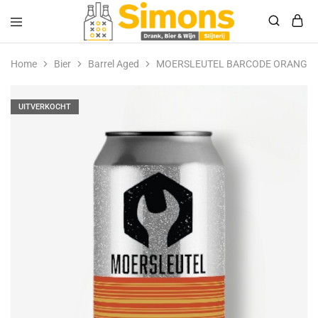
Simonsdrank.nl
Drank,
Bier
Home
Bier
Barrel Aged
MOERSLEUTEL BARCODE ORANGE 
&
Wijn
UITVERKOCHT