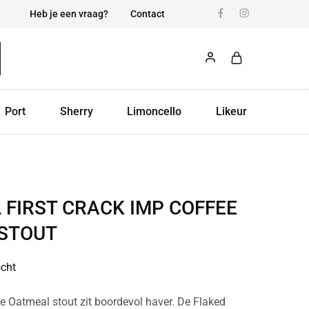
Heb je een vraag?
Contact
Port
Sherry
Limoncello
Likeur
 FIRST CRACK IMP COFFEE
STOUT
ocht
e Oatmeal stout zit boordevol haver. De Flaked