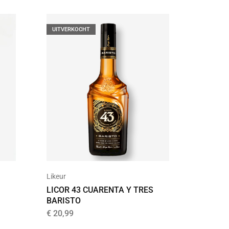
UITVERKOCHT
UITVER
Donker
Likeur
DICTAD
LICOR 43 CUARENTA Y TRES
INSOLE
BARISTO
€
92,95
€
20,99