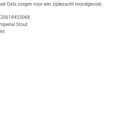
ed Oats zorgen voor een zijdezacht mondgevoel.
720618453068
mperial Stout
ht