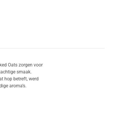
aked Oats zorgen voor
tachtige smaak.
t hop betreft, werd
dige aroma’s.