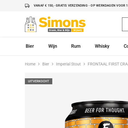
VANAF € 150,- GRATIS VERZENDING - OP WERKDAGEN VOOR 16
Simonsdrank.nl
Drank,
Bier
&
Wijn
Bier
Wijn
Rum
Whisky
C
Home
Bier
Imperial Stout
FRONTAAL FIRST CRA
UITVERKOCHT