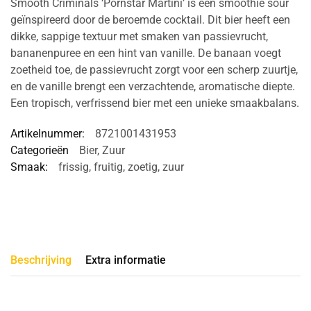
Smooth Criminals ‘Pornstar Martini’ is een smoothie sour
geïnspireerd door de beroemde cocktail. Dit bier heeft een
dikke, sappige textuur met smaken van passievrucht,
bananenpuree en een hint van vanille. De banaan voegt
zoetheid toe, de passievrucht zorgt voor een scherp zuurtje,
en de vanille brengt een verzachtende, aromatische diepte.
Een tropisch, verfrissend bier met een unieke smaakbalans.
Artikelnummer:
8721001431953
Categorieën
Bier
,
Zuur
Smaak:
frissig
,
fruitig
,
zoetig
,
zuur
Beschrijving
Extra informatie