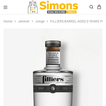
Simonsdrank.nl
Drank,
Bier
Home
Jenever
Jonge
FILLIERS BARREL AGED 0 YEARS YO
&
Wijn