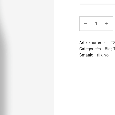
Artikelnummer:
T
Categorieën
Bier
,
T
Smaak:
rijk
,
vol