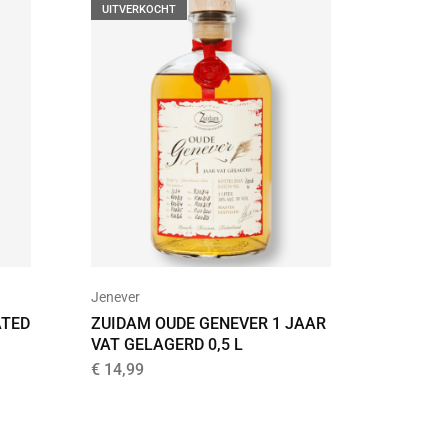
UITVERKOCHT
Jenever
Ale
ATED
ZUIDAM OUDE GENEVER 1 JAAR
FIREST
VAT GELAGERD 0,5 L
€
17,50
€
14,99