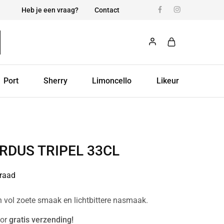
Heb je een vraag?
Contact
Port
Sherry
Limoncello
Likeur
RDUS TRIPEL 33CL
raad
en vol zoete smaak en lichtbittere nasmaak.
or
gratis verzending!