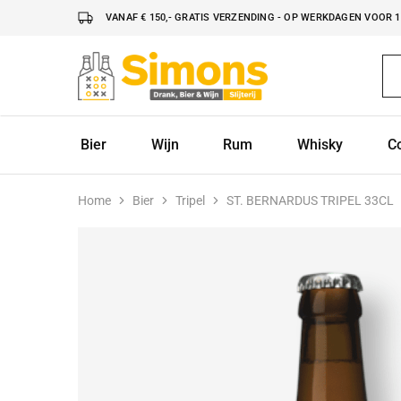
VANAF € 150,- GRATIS VERZENDING - OP WERKDAGEN VOOR 16
Simonsdrank.nl
Drank,
Bier
&
Wijn
Bier
Wijn
Rum
Whisky
C
Home
Bier
Tripel
ST. BERNARDUS TRIPEL 33CL