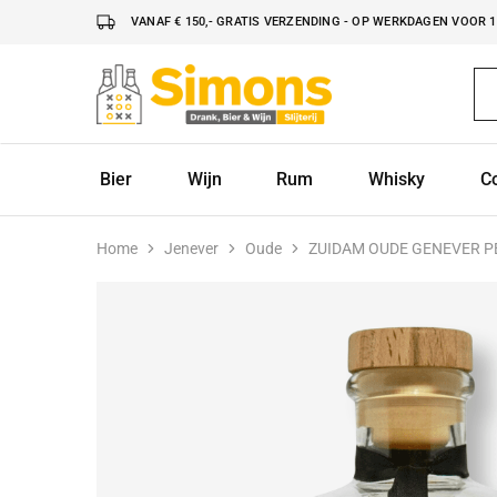
VANAF € 150,- GRATIS VERZENDING - OP WERKDAGEN VOOR 16
Simonsdrank.nl
Drank,
Bier
&
Wijn
Bier
Wijn
Rum
Whisky
C
Home
Jenever
Oude
ZUIDAM OUDE GENEVER P