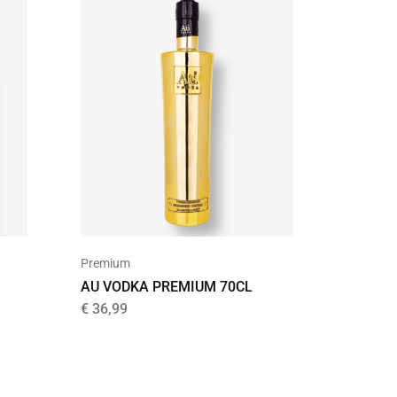
UITVER
Premium
Premium
AU VODKA PREMIUM 70CL
ABSOLU
€
36,99
€
19,95