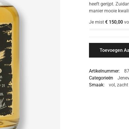
heeft gerijpt. Zuida
manier mooie kwalit
Je mist
€
150,00
vo
Toevoegen A
Artikelnummer:
8
Categorieën
Jenev
Smaak:
vol
,
zacht