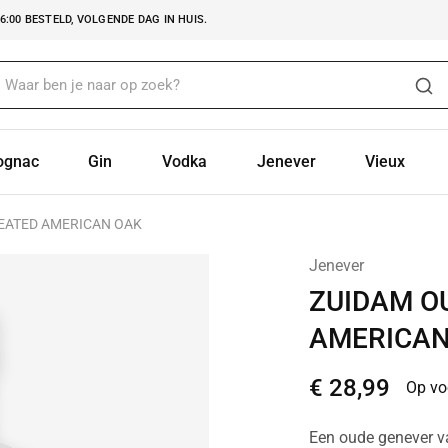
:00 BESTELD, VOLGENDE DAG IN HUIS.
ognac
Gin
Vodka
Jenever
Vieux
EATED AMERICAN OAK
Jenever
ZUIDAM O
AMERICAN
€
28,99
Op vo
Een oude genever v