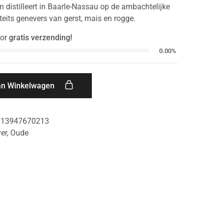
m distilleert in Baarle-Nassau op de ambachtelijke
eits genevers van gerst, mais en rogge.
or
gratis verzending!
0.00%
an Winkelwagen
713947670213
er
,
Oude