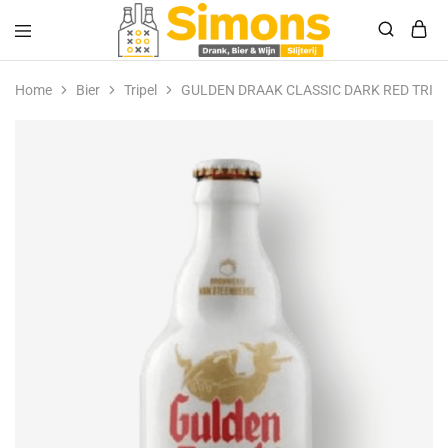
Simonsdrank.nl
Drank,
Bier
Home
Bier
Tripel
GULDEN DRAAK CLASSIC DARK RED TRIP
&
Wijn