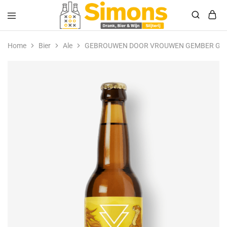
Simonsdrank.nl
Drank,
Bier
Home
Bier
Ale
GEBROUWEN DOOR VROUWEN GEMBER GOU
&
Wijn