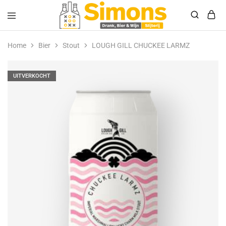
Simonsdrank.nl
Drank,
Bier
Home
Bier
Stout
LOUGH GILL CHUCKEE LARMZ
&
Wijn
UITVERKOCHT