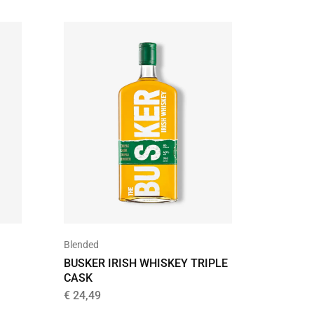
Blended
Donker
BUSKER IRISH WHISKEY TRIPLE
DON PA
CASK
€
49,95
€
24,49