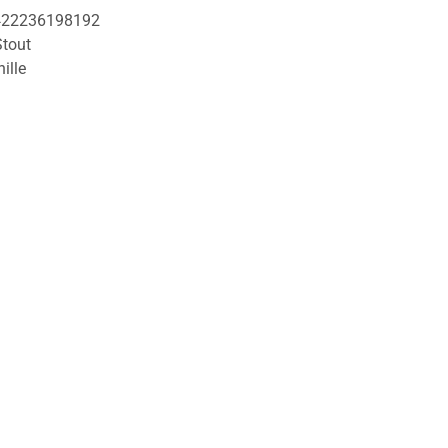
422236198192
Stout
ille