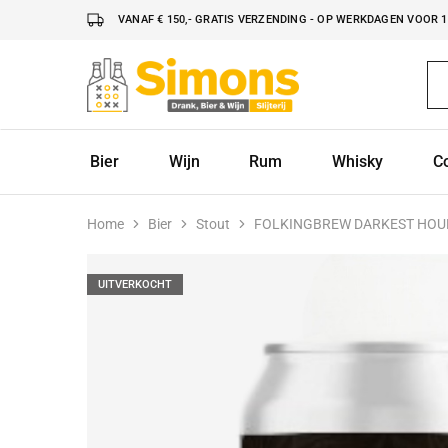
VANAF € 150,- GRATIS VERZENDING - OP WERKDAGEN VOOR 16
Simonsdrank.nl
Drank,
Bier
&
Wijn
Bier
Wijn
Rum
Whisky
C
Home
Bier
Stout
FOLKINGBREW DARKEST HOU
UITVERKOCHT