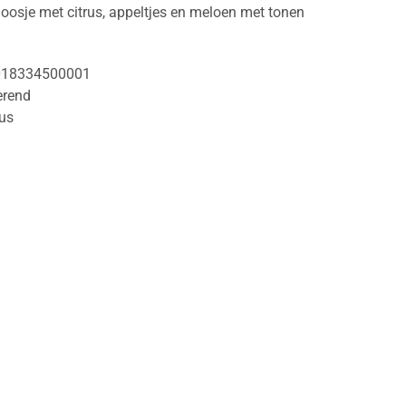
oosje met citrus, appeltjes en meloen met tonen
018334500001
rend
rus