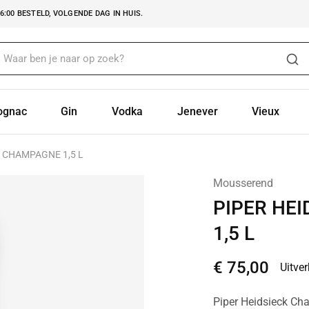
:00 BESTELD, VOLGENDE DAG IN HUIS.
ognac
Gin
Vodka
Jenever
Vieux
T CHAMPAGNE 1,5 L
Mousserend
PIPER HE
1,5 L
€
75,00
Uitve
Piper Heidsieck Cha