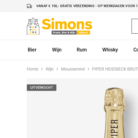
VANAF € 150,- GRATIS VERZENDING - OP WERKDAGEN VOOR 16
Simonsdrank.nl
Drank,
Bier
&
Wijn
Bier
Wijn
Rum
Whisky
C
Home
Wijn
Mousserend
PIPER HEIDSIECK BRU
UITVERKOCHT