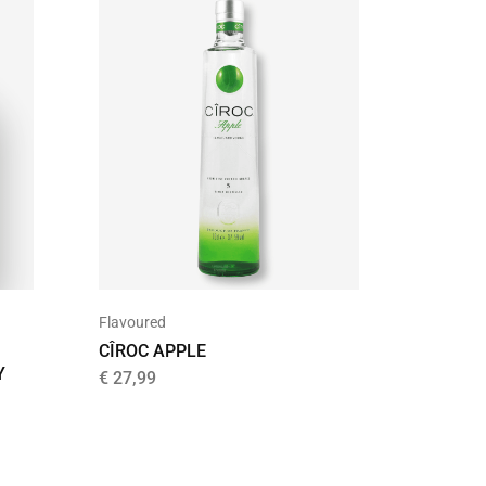
UITVER
Flavoured
Single Ma
CÎROC APPLE
AULTMO
MALT S
Y
€
27,99
YEARS
€
48,99