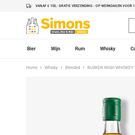
VANAF € 150,- GRATIS VERZENDING - OP WERKDAGEN VOOR 16
Simonsdrank.nl
Drank,
Bier
&
Wijn
Bier
Wijn
Rum
Whisky
C
Home
Whisky
Blended
BUSKER IRISH WHISKEY 