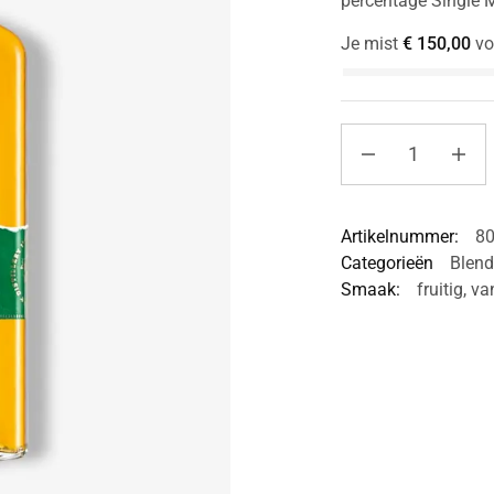
percentage Single Ma
Je mist
€
150,00
vo
Artikelnummer:
8
Categorieën
Blen
Smaak:
fruitig
,
van