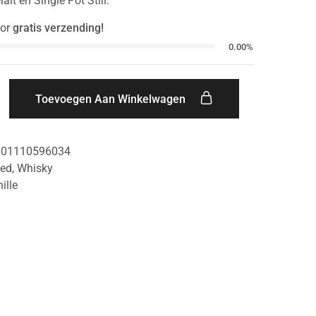
lt en Single Pot Still.
or
gratis verzending!
0.00%
Toevoegen Aan Winkelwagen
001110596034
ded
,
Whisky
ille