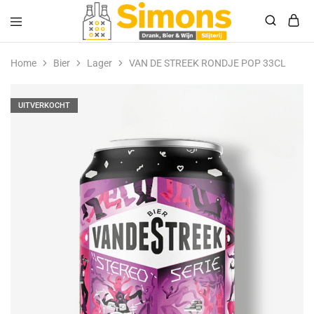
Simonsdrank.nl
Drank,
Bier
Home
Bier
Lager
VAN DE STREEK RONDJE POP 33CL
&
Wijn
UITVERKOCHT