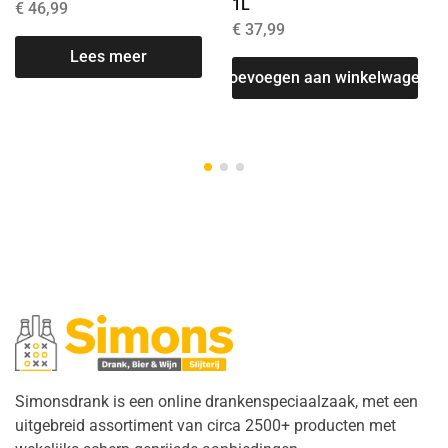
1L
€
46,99
€
37,99
Lees meer
T
Toevoegen aan winkelwagen
Simonsdrank is een online drankenspeciaalzaak, met een
uitgebreid assortiment van circa 2500+ producten met