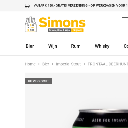
VANAF € 150,- GRATIS VERZENDING - OP WERKDAGEN VOOR 16
Simonsdrank.nl
Drank,
Bier
&
Wijn
Bier
Wijn
Rum
Whisky
C
Home
Bier
Imperial Stout
FRONTAAL DEERHUNTE
UITVERKOCHT