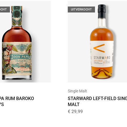
OCHT
UITVERKOCHT
Single Malt
PA RUM BAROKO
STARWARD LEFT-FIELD SIN
YS
MALT
€
29,99