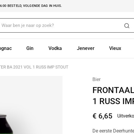
:00 BESTELD, VOLGENDE DAG IN HUIS.
ognac
Gin
Vodka
Jenever
Vieux
R BA 2021 VOL 1 RUSS IMP STOUT
Bier
FRONTAAL
1 RUSS IM
€
6,65
Uitverk
De eerste Deerhunter