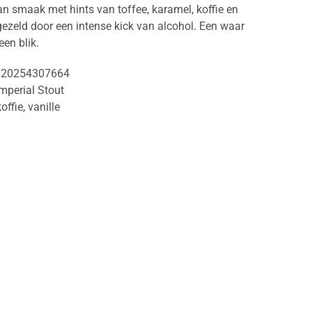
van smaak met hints van toffee, karamel, koffie en
rgezeld door een intense kick van alcohol. Een waar
een blik.
720254307664
mperial Stout
koffie
,
vanille