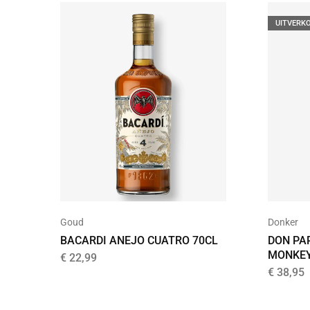
UITVERK
Goud
Donker
BACARDI ANEJO CUATRO 70CL
DON PA
MONKE
€
22,99
€
38,95