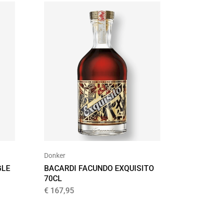
Donker
Tenness
GLE
BACARDI FACUNDO EXQUISITO
JACK D
70CL
APPLE
€
167,95
€
26,99