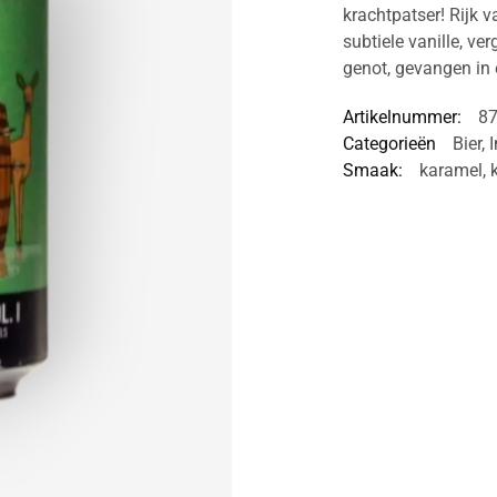
krachtpatser! Rijk 
subtiele vanille, ve
genot, gevangen in 
Artikelnummer:
8
Categorieën
Bier
,
I
Smaak:
karamel
,