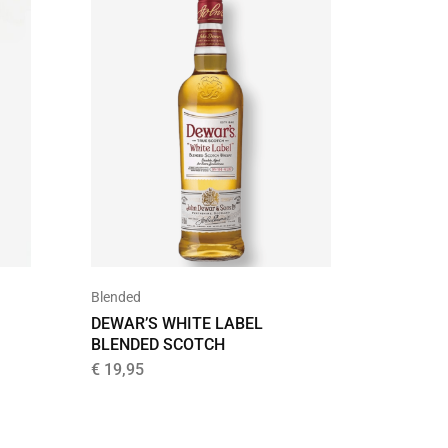
UITVER
Bier
Blended
7 DEUG
DEWAR’S WHITE LABEL
BLENDED SCOTCH
€
2,80
€
19,95