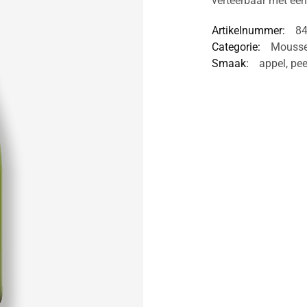
verteerbaar met ee
Artikelnummer:
8
Categorie:
Mousse
Smaak:
appel
,
pee