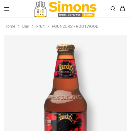
Simonsdrank.nl
Drank,
Bier
Home
Bier
Fruit
FOUNDERS FROOTWOOD
&
Wijn