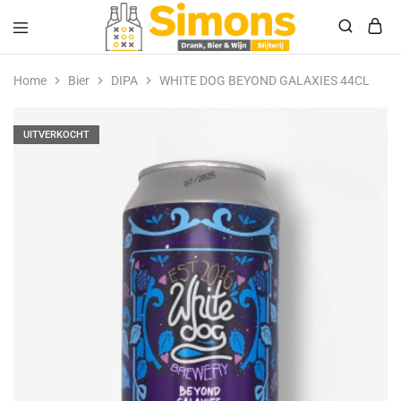
Simonsdrank.nl
Drank,
Bier
Home
Bier
DIPA
WHITE DOG BEYOND GALAXIES 44CL
&
Wijn
UITVERKOCHT