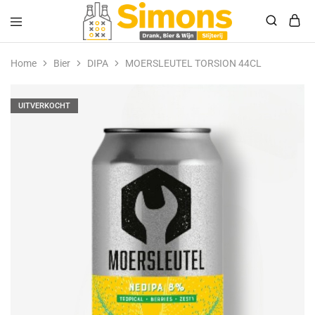
Simonsdrank.nl
Drank,
Bier
Home
Bier
DIPA
MOERSLEUTEL TORSION 44CL
&
Wijn
UITVERKOCHT