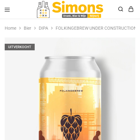
Simonsdrank.nl
Drank,
Bier
Home
Bier
DIPA
FOLKINGEBREW UNDER CONSTRUCTION 
&
Wijn
UITVERKOCHT