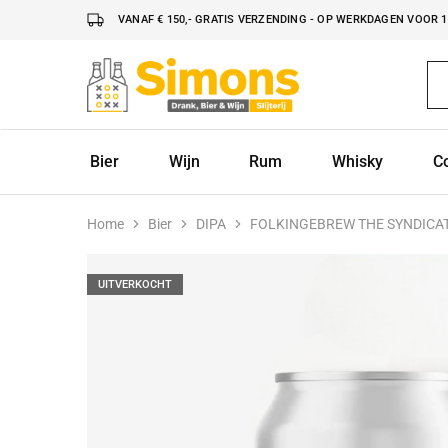
VANAF € 150,- GRATIS VERZENDING - OP WERKDAGEN VOOR 16
Simonsdrank.nl
Drank,
Bier
&
Wijn
Bier
Wijn
Rum
Whisky
C
Home
Bier
DIPA
FOLKINGEBREW THE SYNDICAT
UITVERKOCHT