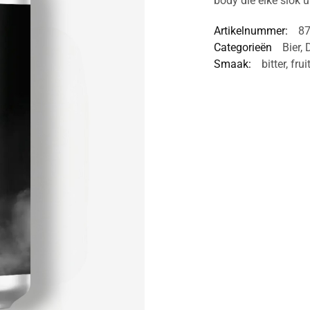
body die elke slok u
Artikelnummer:
8
Categorieën
Bier
,
Smaak:
bitter
,
frui