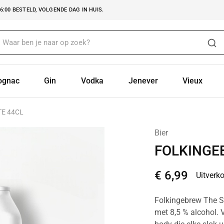
:00 BESTELD, VOLGENDE DAG IN HUIS.
ognac
Gin
Vodka
Jenever
Vieux
E 44CL
Bier
FOLKINGE
€
6,99
Uitverk
Folkingebrew The Sy
met 8,5 % alcohol. V