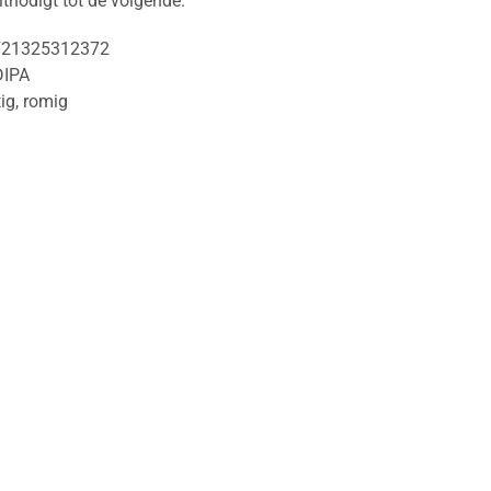
itnodigt tot de volgende.
721325312372
DIPA
tig
,
romig