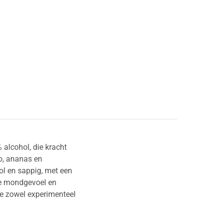
 alcohol, die kracht
o, ananas en
ol en sappig, met een
lde mondgevoel en
ie zowel experimenteel