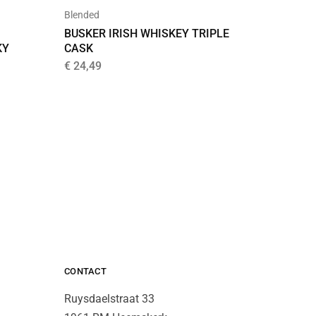
Blended
Bourbon
BUSKER IRISH WHISKEY TRIPLE
JIM BE
CASK
KY
€
19,99
€
24,49
CONTACT
Ruysdaelstraat 33