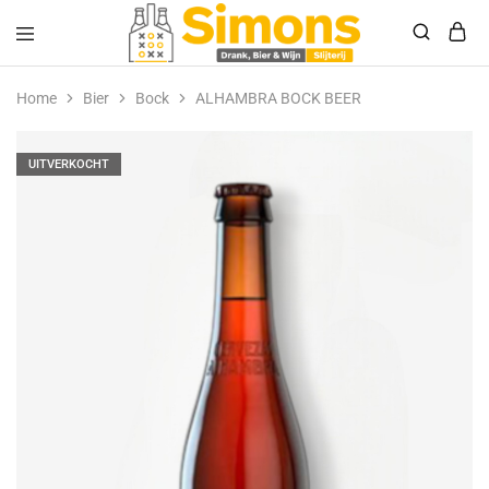
Simonsdrank.nl
Drank,
Bier
Home
Bier
Bock
ALHAMBRA BOCK BEER
&
Wijn
UITVERKOCHT